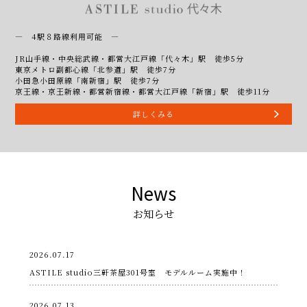
― 4駅８路線利用可能 ―
JR山手線・中央総武線・都営大江戸線「代々木」駅 徒歩5分
東京メトロ副都心線「北参道」駅 徒歩7分
小田急小田原線「南新宿」駅 徒歩7分
京王線・京王新線・都営新宿線・都営大江戸線「新宿」駅 徒歩11分
詳しくみる
News
お知らせ
2026.07.17
ASTILE studio三軒茶屋301号室 モデルルーム実施中！
2026.07.13